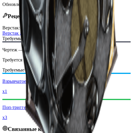
Обновлено
:
Jan 13, 2026
Рецепт крафта
Верстак
:
Верстак для взрывчатки
Требуемый чертеж:
Чертеж — Коробка фейерверков
Требуется
Требуемые материалы:
Взрывчатое вещество
x1
Поп-триггер
x3
Связанные квесты