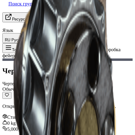
Поиск группы
Ресурсы
Язык
RU Русский
Предмет
:
Чертеж — Коробка
Toggle Menu
фейерверков
Чертеж — Коробка фейерверков
Чертеж
Обычный
Открывает чертеж для создания Коробки фейерверков.
Стак
:
1
0
kg
5,000