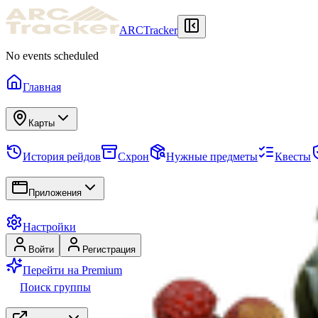
ARCTracker
No events scheduled
Главная
Карты
История рейдов
Схрон
Нужные предметы
Квесты
Приложения
Настройки
Войти
Регистрация
Перейти на Premium
Поиск группы