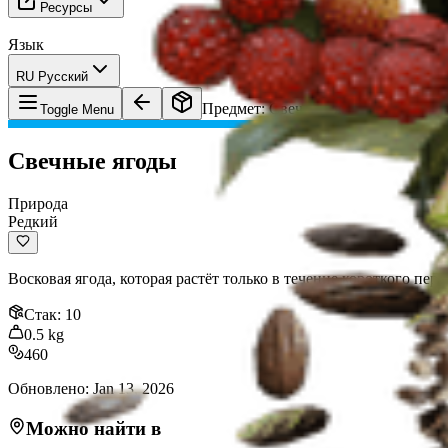
Ресурсы
Язык
RU Русский
Предмет
:
Свечные ягоды
Toggle Menu
Свечные ягоды
Природа
Редкий
Восковая ягода, которая растёт только в течение короткого пе
Стак
:
10
0.5
kg
460
Обновлено
:
Jan 13, 2026
Можно найти в