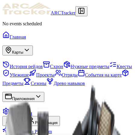
ARCTracker
No events scheduled
Главная
Карты
История рейдов
Схрон
Нужные предметы
Квесты
Убежище
Проекты
Отряды
События на карте
Предметы
Сезоны
Древо навыков
Приложения
Настройки
Войти
Регистрация
Перейти на Premium