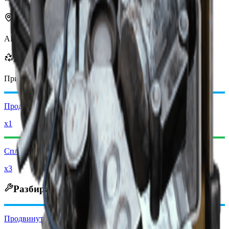
Можно найти в
ARC
Перерабатывается в
При переработке вы получите
-650
меньше
монет рейдеров
Продвинутые механические компоненты
x1
Сплав ARC
x3
Разбирается на
Продвинутые механические компоненты