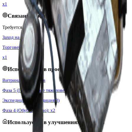
x1
Связанные квесты
Требуется для:
Заход на цель
Торговец
:
Shani
x
1
Используется в проектах
Витрина для трофеев
Фаза
5
(
Грандиозные тяжеловесы
): x
8
Экспедиция (Экспедиция 3)
Фаза
4
(
Обустройство
): x
2
Используется в улучшениях убежища