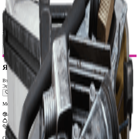
Поиск группы
Ресурсы
Язык
RU Русский
Предмет
:
Ячейка Бомбардира
Toggle Menu
Ячейка Бомбардира
Вторсырье
Эпический
Можно переработать в материалы для крафта.
Стак
:
3
1
kg
3,000
Обновлено
:
Feb 24, 2026