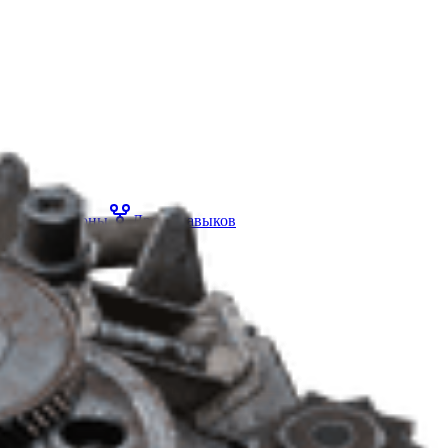
меты
Сезоны
Древо навыков