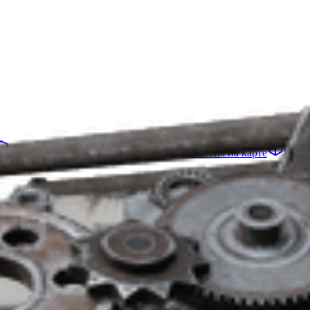
Убежище
Проекты
Отряды
События на карте
Пред