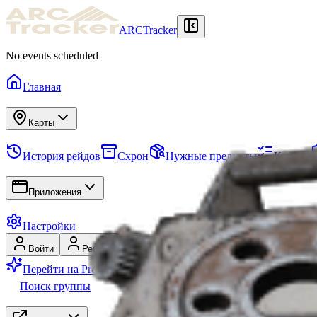
ARCTracker
No events scheduled
Главная
Карты
История рейдов
Схрон
Нужные предметы
Квесты
Приложения
Настройки
Войти
Регистрация
Перейти на Premium
Поиск группы