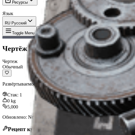
Ресурсы
Язык
RU Русский
Предмет
:
Чертёж набора баррикад
Toggle Menu
Чертёж набора баррикад
Чертеж
Обычный
Развёртываемое укрытие, которое блокирует входящий урон до
Стак
:
1
0
kg
5,000
Обновлено
:
Nov 13, 2025
Рецепт крафта