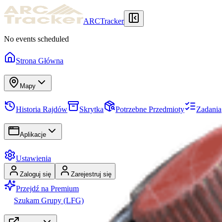
ARCTracker
No events scheduled
Strona Główna
Mapy
Historia Rajdów
Skrytka
Potrzebne Przedmioty
Zadania
Aplikacje
Ustawienia
Zaloguj się
Zarejestruj się
Przejdź na Premium
Szukam Grupy (LFG)