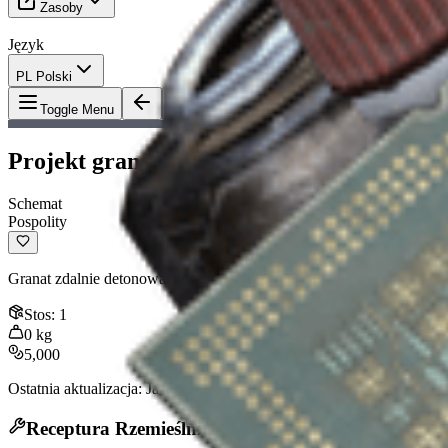
Zasoby
Język
PL Polski
Przedmiot
:
Projekt granatu wyzwalają
Toggle Menu
Projekt granatu wyzwalającego
Schemat
Pospolity
Granat zdalnie detonowany, który może przyczepić się do powierzch
Stos
:
1
0
kg
5,000
Ostatnia aktualizacja
:
Jan 13, 2026
Receptura Rzemieślnicza