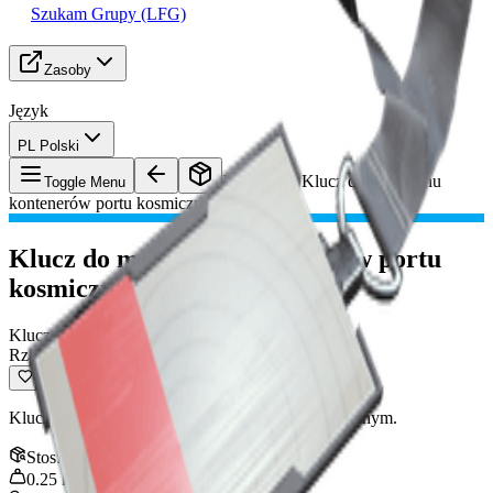
Szukam Grupy (LFG)
Zasoby
Język
PL Polski
Przedmiot
:
Klucz do magazynu
Toggle Menu
kontenerów portu kosmicznego
Klucz do magazynu kontenerów portu
kosmicznego
Klucz
Rzadki
Klucz do magazynu kontenerów w porcie kosmicznym.
Stos
:
1
0.25
kg