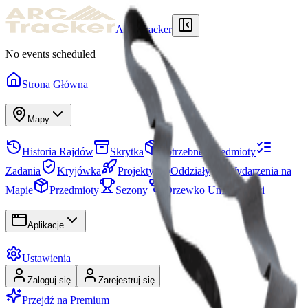
ARCTracker
No events scheduled
Strona Główna
Mapy
Historia Rajdów
Skrytka
Potrzebne Przedmioty
Zadania
Kryjówka
Projekty
Oddziały
Wydarzenia na
Mapie
Przedmioty
Sezony
Drzewko Umiejętności
Aplikacje
Ustawienia
Zaloguj się
Zarejestruj się
Przejdź na Premium