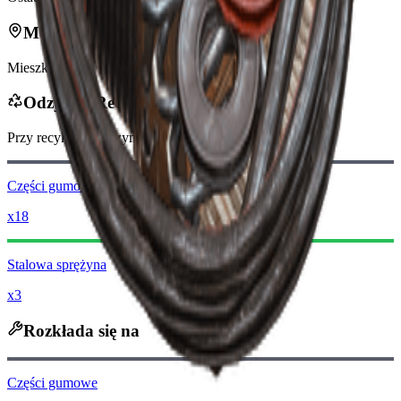
Można znaleźć w
Mieszkalna
Odzysk z Recyklingu
Przy recyklingu otrzymasz
-200
mniej
Monet Raidera
Części gumowe
x18
Stalowa sprężyna
x3
Rozkłada się na
Części gumowe