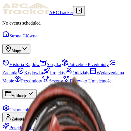
ARCTracker
No events scheduled
Strona Główna
Mapy
Historia Rajdów
Skrytka
Potrzebne Przedmioty
Zadania
Kryjówka
Projekty
Oddziały
Wydarzenia na
Mapie
Przedmioty
Sezony
Drzewko Umiejętności
Aplikacje
Ustawienia
Zaloguj się
Zarejestruj się
Przejdź na Premium