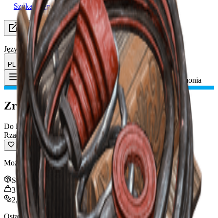
Szukam Grupy (LFG)
Zasoby
Język
PL Polski
Przedmiot
:
Zrujnowana harmonia
Toggle Menu
Zrujnowana harmonia
Do Recyklingu
Rzadki
Można przetworzyć na materiały do wytwarzania.
Stos
:
3
3
kg
2,000
Ostatnia aktualizacja
:
Nov 02, 2025