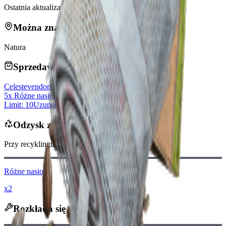
Ostatnia aktualizacja
:
Mar 22, 2026
Można znaleźć w
Natura
Sprzedawane przez handlarzy
Celeste
vendorLevel
5x Różne nasiona
Limit: 10
Uzupełniane codziennie
Odzysk z Recyklingu
Przy recyklingu otrzymasz
-100
mniej
Monet Raidera
Różne nasiona
x2
Rozkłada się na