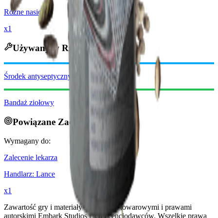
Różne nasiona
x1
Używany w Rzemiośle
Środek antyseptyczny
Bandaż ziołowy
Powiązane Zadania
Wymagany do:
Zalecenie lekarza
Handlarz
:
Lance
x
1
Zawartość gry i materiały są znakami towarowymi i prawami
autorskimi Embark Studios i ich licencjodawców. Wszelkie prawa