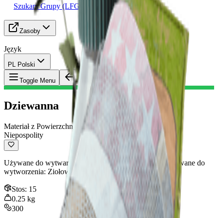
Szukam Grupy (LFG)
Zasoby
Język
PL Polski
Przedmiot
:
Dziewanna
Toggle Menu
Dziewanna
Materiał z Powierzchni
Niepospolity
Używane do wytwarzania materiałów medycznych. Używane do
wytworzenia: Ziołowy Bandaż, Antyseptyk
Stos
:
15
0.25
kg
300