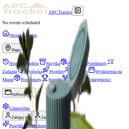
ARCTracker
No events scheduled
Strona Główna
Mapy
Historia Rajdów
Skrytka
Potrzebne Przedmioty
Zadania
Kryjówka
Projekty
Oddziały
Wydarzenia na
Mapie
Przedmioty
Sezony
Drzewko Umiejętności
Aplikacje
Ustawienia
Zaloguj się
Zarejestruj się
Przejdź na Premium