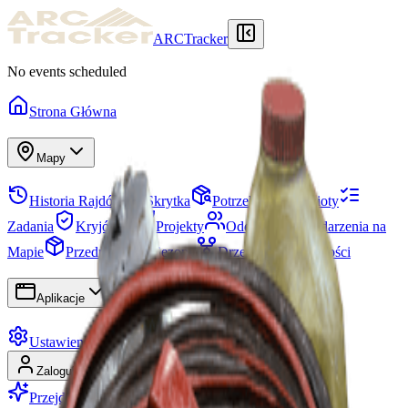
ARCTracker
No events scheduled
Strona Główna
Mapy
Historia Rajdów
Skrytka
Potrzebne Przedmioty
Zadania
Kryjówka
Projekty
Oddziały
Wydarzenia na
Mapie
Przedmioty
Sezony
Drzewko Umiejętności
Aplikacje
Ustawienia
Zaloguj się
Zarejestruj się
Przejdź na Premium