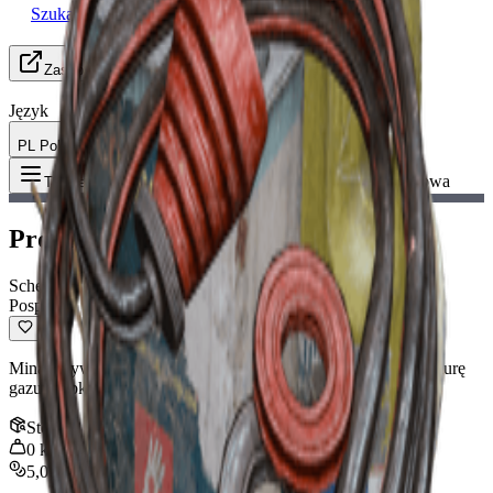
Szukam Grupy (LFG)
Zasoby
Język
PL Polski
Przedmiot
:
Projekt Mina gazowa
Toggle Menu
Projekt Mina gazowa
Schemat
Pospolity
Mina aktywowana zbliżeniem, która wyskakuje i uwalnia chmurę
gazu szybko wyczerpującego wytrzymałość.
Stos
:
1
0
kg
5,000