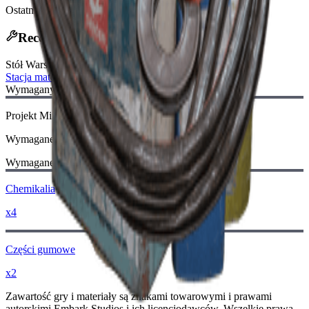
Ostatnia aktualizacja
:
Jan 13, 2026
Receptura Rzemieślnicza
Stół Warsztatowy
:
Stacja materiałów wybuchowych
Wymagany Schemat:
Projekt Mina gazowa
Wymagane
Wymagane Materiały:
Chemikalia
x4
Części gumowe
x2
Zawartość gry i materiały są znakami towarowymi i prawami
autorskimi Embark Studios i ich licencjodawców. Wszelkie prawa