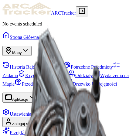
ARCTracker
No events scheduled
Strona Główna
Mapy
Historia Rajdów
Skrytka
Potrzebne Przedmioty
Zadania
Kryjówka
Projekty
Oddziały
Wydarzenia na
Mapie
Przedmioty
Sezony
Drzewko Umiejętności
Aplikacje
Ustawienia
Zaloguj się
Zarejestruj się
Przejdź na Premium