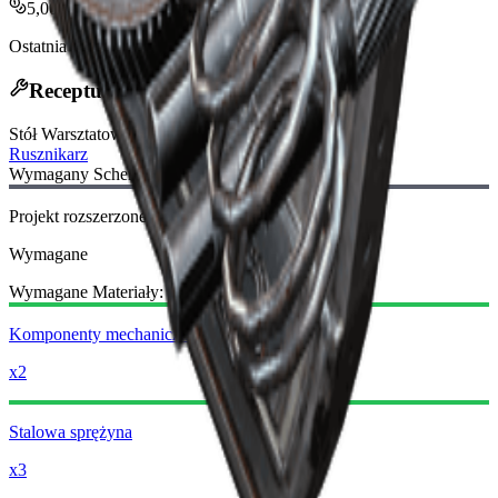
5,000
Ostatnia aktualizacja
:
Nov 12, 2025
Receptura Rzemieślnicza
Stół Warsztatowy
:
Rusznikarz
Wymagany Schemat:
Projekt rozszerzonego magazynka strzelby II
Wymagane
Wymagane Materiały:
Komponenty mechaniczne
x2
Stalowa sprężyna
x3