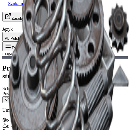
Szukam Grupy (LFG)
Zasoby
Język
PL Polski
Przedmiot
:
Projekt rozszerzonego
Toggle Menu
magazynka strzelby II
Projekt rozszerzonego magazynka
strzelby II
Schemat
Pospolity
Umiarkowanie zwiększa pojemność amunicji strzelb.
Stos
:
1
0
kg