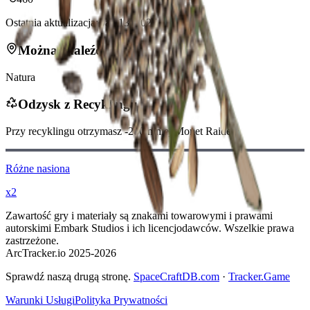
Ostatnia aktualizacja
:
Jan 13, 2026
Można znaleźć w
Natura
Odzysk z Recyklingu
Przy recyklingu otrzymasz
-260
mniej
Monet Raidera
Różne nasiona
x2
Zawartość gry i materiały są znakami towarowymi i prawami
autorskimi Embark Studios i ich licencjodawców. Wszelkie prawa
zastrzeżone.
ArcTracker.io 2025-2026
Sprawdź naszą drugą stronę.
SpaceCraftDB.com
·
Tracker.Game
Warunki Usługi
Polityka Prywatności