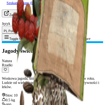
Szukam Grupy (LFG)
Zasoby
Język
PL Polski
Przedmiot
:
Jagody świecowe
Toggle Menu
Jagody świecowe
Natura
Rzadki
Woskowa jagoda, która rośnie tylko przez krótki okres w roku.
Ludzie od wieków polegają na nich do wyrobu świec, żywności i
leków.
Stos
:
10
0.5
kg
460