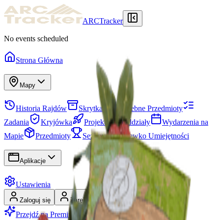
ARCTracker
No events scheduled
Strona Główna
Mapy
Historia Rajdów
Skrytka
Potrzebne Przedmioty
Zadania
Kryjówka
Projekty
Oddziały
Wydarzenia na
Mapie
Przedmioty
Sezony
Drzewko Umiejętności
Aplikacje
Ustawienia
Zaloguj się
Zarejestruj się
Przejdź na Premium