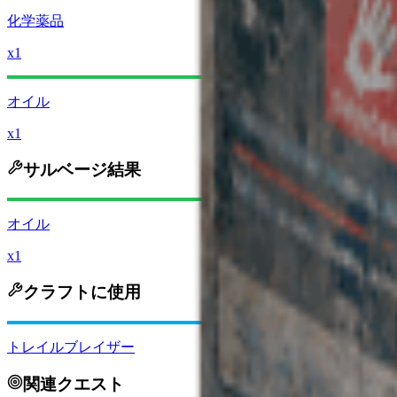
化学薬品
x1
オイル
x1
サルベージ結果
オイル
x1
クラフトに使用
トレイルブレイザー
関連クエスト