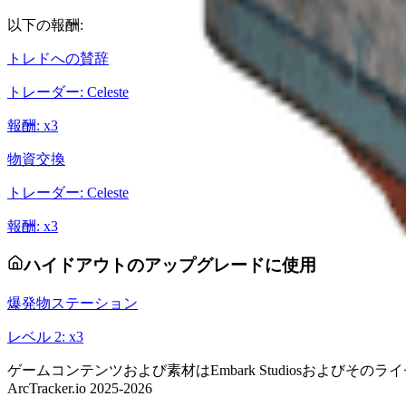
以下の報酬:
トレドへの賛辞
トレーダー
:
Celeste
報酬
: x
3
物資交換
トレーダー
:
Celeste
報酬
: x
3
ハイドアウトのアップグレードに使用
爆発物ステーション
レベル
2
: x
3
ゲームコンテンツおよび素材はEmbark Studiosおよびそのライセンサ
ArcTracker.io 2025-2026