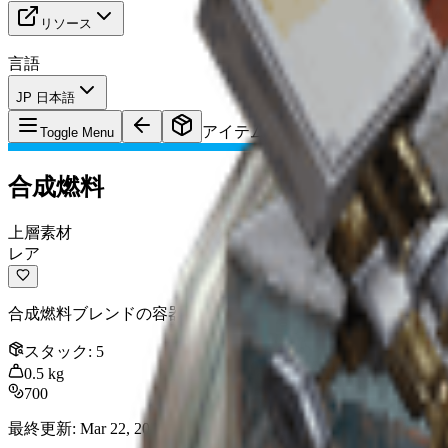
リソース
言語
JP 日本語
アイテム
:
合成燃料
Toggle Menu
合成燃料
上層素材
レア
合成燃料ブレンドの容器。
スタック
:
5
0.5
kg
700
最終更新
:
Mar 22, 2026