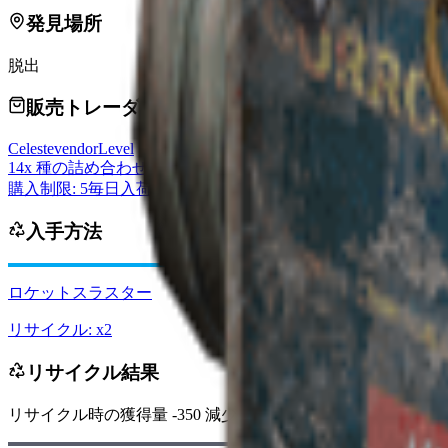
発見場所
脱出
販売トレーダー
Celeste
vendorLevel
14x 種の詰め合わせ
購入制限: 5
毎日入荷
入手方法
ロケットスラスター
リサイクル: x2
リサイクル結果
リサイクル時の獲得量
-350
減少
レイダーコイン