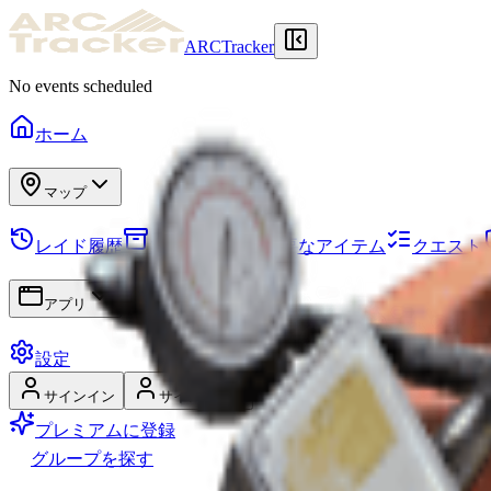
ARCTracker
No events scheduled
ホーム
マップ
レイド履歴
スタッシュ
必要なアイテム
クエスト
アプリ
設定
サインイン
サインアップ
プレミアムに登録
グループを探す