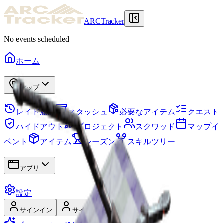
ARCTracker
No events scheduled
ホーム
マップ
レイド履歴
スタッシュ
必要なアイテム
クエスト
ハイドアウト
プロジェクト
スクワッド
マップイ
ベント
アイテム
シーズン
スキルツリー
アプリ
設定
サインイン
サインアップ