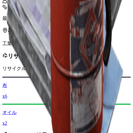
0.8
kg
1,000
最終更新
:
Nov 10, 2025
発見場所
工業
リサイクル結果
リサイクル時の獲得量
-100
減少
レイダーコイン
布
x6
オイル
x2