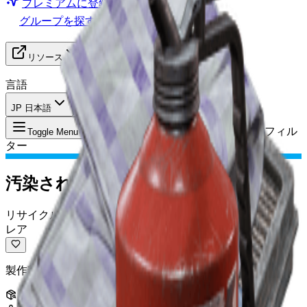
プレミアムに登録
グループを探す
リソース
言語
JP 日本語
アイテム
:
汚染されたエアフィル
Toggle Menu
ター
汚染されたエアフィルター
リサイクル可能
レア
製作部品にリサイクルできる。
スタック
:
3