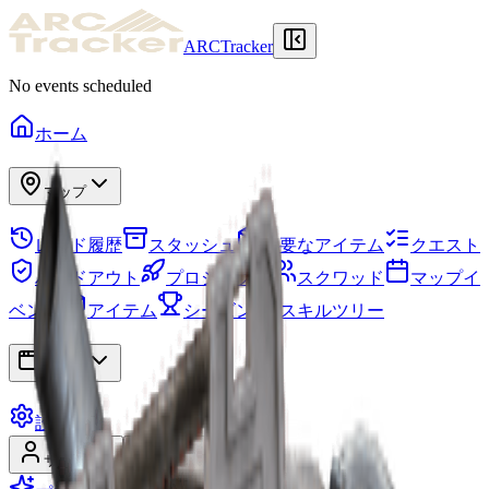
ARCTracker
No events scheduled
ホーム
マップ
レイド履歴
スタッシュ
必要なアイテム
クエスト
ハイドアウト
プロジェクト
スクワッド
マップイ
ベント
アイテム
シーズン
スキルツリー
アプリ
設定
サインイン
サインアップ