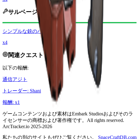
サルベージ結果
シンプルな銃のパーツ
x4
関連クエスト
以下の報酬:
通信アジト
トレーダー
:
Shani
報酬
: x
1
ゲームコンテンツおよび素材はEmbark Studiosおよびそのラ
イセンサーの商標および著作権です。All rights reserved.
ArcTracker.io 2025-2026
私たちの別のサイトもぜひご覧ください。
SpaceCraftDB.com