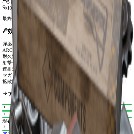
5
kg
10,000
最終更新
:
Feb 24, 2026
効果
弾薬タイプ
Heavy Ammo
ARC装甲貫通
Strong
耐久性
120/120
射撃モード
Single-Action
連射速度上昇
50%
マガジンサイズ
6
拡散回復時間短縮
12.5%
アップグレードパス
現在
アンヴィル I
アンヴィル II