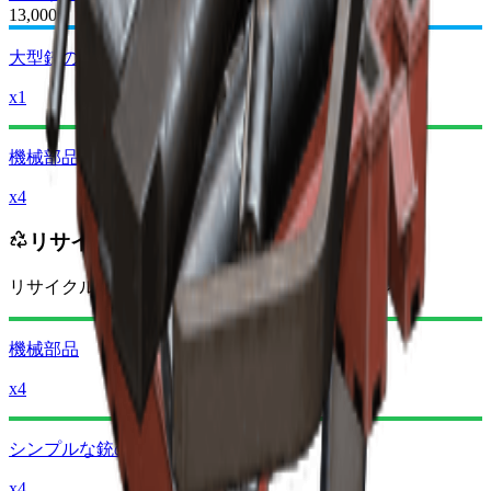
13,000
大型銃のパーツ
x1
機械部品
x4
リサイクル結果
リサイクル時の獲得量
-6120
減少
レイダーコイン
機械部品
x4
シンプルな銃のパーツ
x4