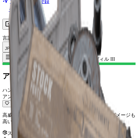
プレミアムに登録
グループを探す
リソース
言語
JP 日本語
アイテム
:
アンヴィル III
Toggle Menu
アンヴィル III
ハンドキャノン
アンコモン
高威力の単発式ハンドキャノン。ヘッドショットダメージも
高いが、取り回しは遅い。
スタック
:
1