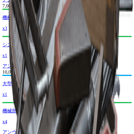
7,000
機械部品
x3
シンプルな銃のパーツ
x1
アンヴィル II
アンヴィル III
10,000
大型銃のパーツ
x1
機械部品
x4
アンヴィル III
アンヴィル IV