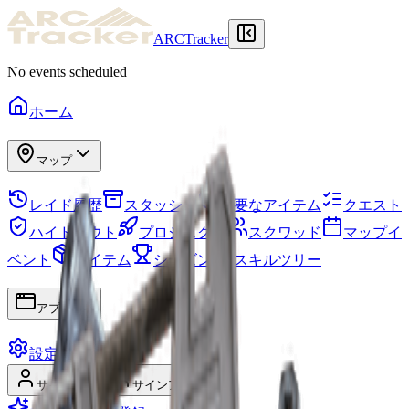
ARCTracker
No events scheduled
ホーム
マップ
レイド履歴
スタッシュ
必要なアイテム
クエスト
ハイドアウト
プロジェクト
スクワッド
マップイ
ベント
アイテム
シーズン
スキルツリー
アプリ
設定
サインイン
サインアップ