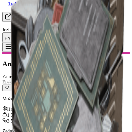
Tražim grupu
Resursi
Jezik
HR Hrvatski
Predmet
:
Analizator spektra
Toggle Menu
Analizator spektra
Za reciklažu
Epsko
Može se reciklirati u materijale za izradu.
Hrpa
:
3
1.5
kg
3,500
Zadnje ažuriranje
:
Feb 24, 2026