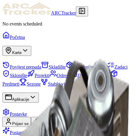
ARCTracker
No events scheduled
Početna
Karte
Povijest prepada
Skladište
Potrebni predmeti
Zadaci
Sklonište
Projekti
Odredi
Događaji na karti
Predmeti
Sezone
Stablo vještina
Aplikacije
Postavke
Prijavi se
Registriraj se
Postani Premium