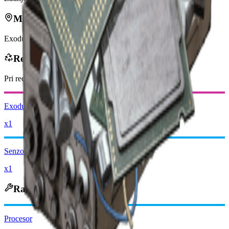
Može se naći u
Exodus
Reciklira se u
Pri recikliranju dobivate
-250
manje
Raider novčića
Exodus Moduli
x1
Senzori
x1
Rastavlja se u
Procesor