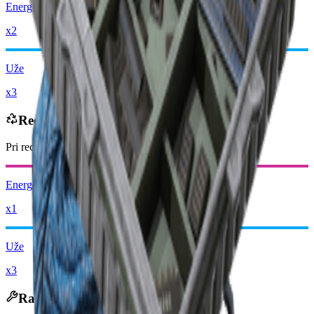
Energetska Šipka
x2
Uže
x3
Reciklira se u
Pri recikliranju dobivate
-7500
manje
Raider novčića
Energetska Šipka
x1
Uže
x3
Rastavlja se u