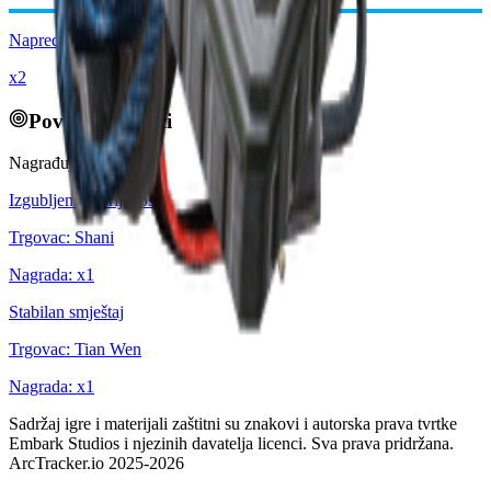
Napredne Električne Komponente
x2
Povezani zadaci
Nagrađuje:
Izgubljeno u prijenosu
Trgovac
:
Shani
Nagrada
: x
1
Stabilan smještaj
Trgovac
:
Tian Wen
Nagrada
: x
1
Sadržaj igre i materijali zaštitni su znakovi i autorska prava tvrtke
Embark Studios i njezinih davatelja licenci. Sva prava pridržana.
ArcTracker.io 2025-2026