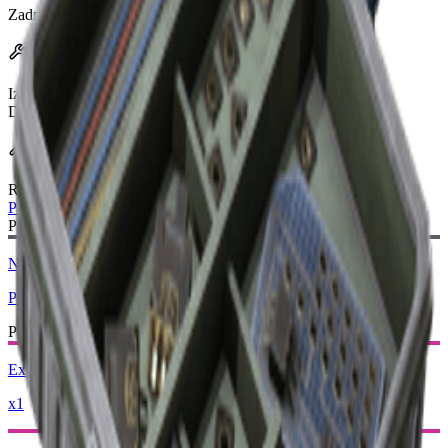
Zadnje ažuriranje
:
Feb 24, 2026
Efekti
Izdržljivost
100/100
Domet
20m
Recept za izradu
Radni stol
:
Pomoćna stanica
Potreban nacrt:
Nacrt Snap Hook
Potrebno
Potrebni materijali:
Exodus Moduli
x1