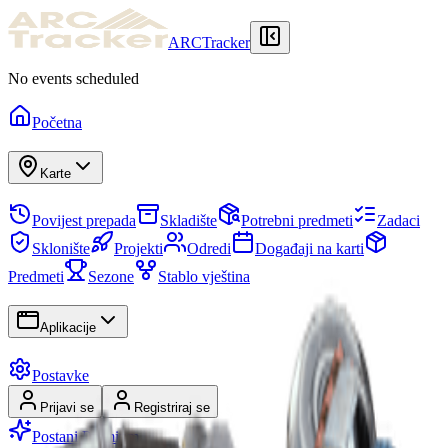
ARCTracker
No events scheduled
Početna
Karte
Povijest prepada
Skladište
Potrebni predmeti
Zadaci
Sklonište
Projekti
Odredi
Događaji na karti
Predmeti
Sezone
Stablo vještina
Aplikacije
Postavke
Prijavi se
Registriraj se
Postani Premium