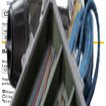
Tražim grupu
Resursi
Jezik
HR Hrvatski
Predmet
:
Brza Kuka
Toggle Menu
Brza Kuka
Brza uporaba
Legendarno
Naprava koja korisniku omogućuje penjanje po strukturama i
prelaženje velikih udaljenosti.
Hrpa
:
1
5
kg
14,000