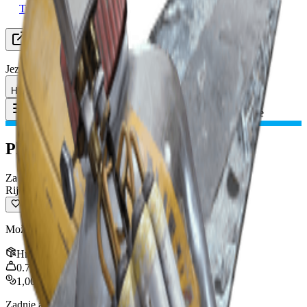
Tražim grupu
Resursi
Jezik
HR Hrvatski
Predmet
:
Plamenik krijesnice
Toggle Menu
Plamenik krijesnice
Za reciklažu
Rijetko
Može se reciklirati u materijale za izradu.
Hrpa
:
3
0.75
kg
1,000
Zadnje ažuriranje
:
Feb 24, 2026