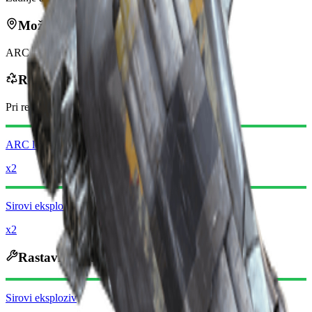
Može se naći u
ARC
Reciklira se u
Pri recikliranju dobivate
-60
manje
Raider novčića
ARC legura
x2
Sirovi eksploziv
x2
Rastavlja se u
Sirovi eksploziv