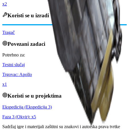
x2
Koristi se u izradi
Tragač
Povezani zadaci
Potrebno za:
Testni slučaj
Trgovac
:
Apollo
x
1
Koristi se u projektima
Ekspedicija (Ekspedicija 3)
Faza
3
(
Okvir
): x
5
Sadržaj igre i materijali zaštitni su znakovi i autorska prava tvrtke