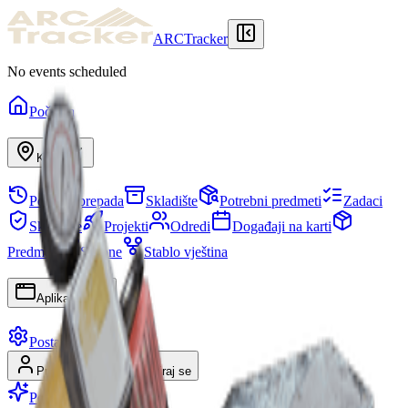
ARCTracker
No events scheduled
Početna
Karte
Povijest prepada
Skladište
Potrebni predmeti
Zadaci
Sklonište
Projekti
Odredi
Događaji na karti
Predmeti
Sezone
Stablo vještina
Aplikacije
Postavke
Prijavi se
Registriraj se
Postani Premium