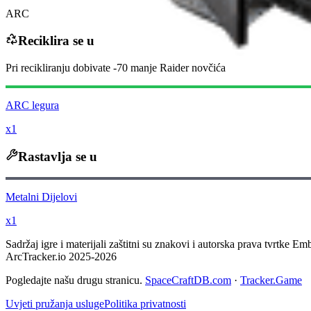
ARC
Reciklira se u
Pri recikliranju dobivate
-70
manje
Raider novčića
ARC legura
x1
Rastavlja se u
Metalni Dijelovi
x1
Sadržaj igre i materijali zaštitni su znakovi i autorska prava tvrtke Em
ArcTracker.io 2025-2026
Pogledajte našu drugu stranicu.
SpaceCraftDB.com
·
Tracker.Game
Uvjeti pružanja usluge
Politika privatnosti