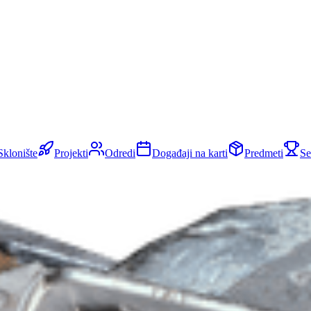
Sklonište
Projekti
Odredi
Događaji na karti
Predmeti
Se