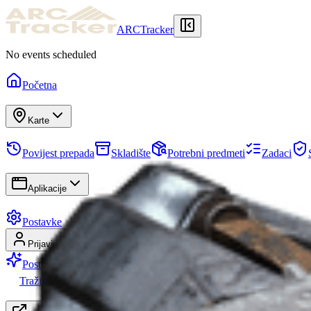
ARCTracker
No events scheduled
Početna
Karte
Povijest prepada
Skladište
Potrebni predmeti
Zadaci
Aplikacije
Postavke
Prijavi se
Registriraj se
Postani Premium
Tražim grupu