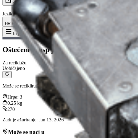
Resursi
Jezik
HR Hrvatski
Predmet
:
Oštećeni Wasp pogon
Toggle Menu
Oštećeni Wasp pogon
Za reciklažu
Uobičajeno
Može se reciklirati u materijale za izradu.
Hrpa
:
3
0.25
kg
270
Zadnje ažuriranje
:
Jan 13, 2026
Može se naći u