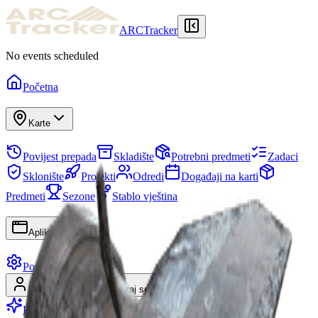
ARCTracker
No events scheduled
Početna
Karte
Povijest prepada
Skladište
Potrebni predmeti
Zadaci
Sklonište
Projekti
Odredi
Događaji na karti
Predmeti
Sezone
Stablo vještina
Aplikacije
Postavke
Prijavi se
Registriraj se
Postani Premium