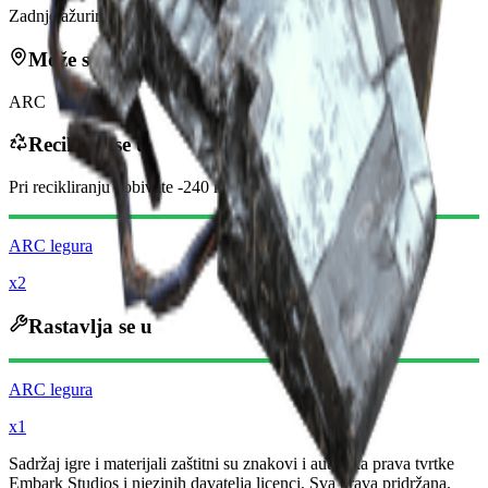
Zadnje ažuriranje
:
Jan 20, 2026
Može se naći u
ARC
Reciklira se u
Pri recikliranju dobivate
-240
manje
Raider novčića
ARC legura
x2
Rastavlja se u
ARC legura
x1
Sadržaj igre i materijali zaštitni su znakovi i autorska prava tvrtke
Embark Studios i njezinih davatelja licenci. Sva prava pridržana.