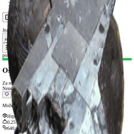
Tražim grupu
Resursi
Jezik
HR Hrvatski
Predmet
:
Oštećena ARC jezgra
Toggle Menu
pokreta
Oštećena ARC jezgra pokreta
Za reciklažu
Neuobičajeno
Može se reciklirati u materijale za izradu.
Hrpa
:
5
0.25
kg
640