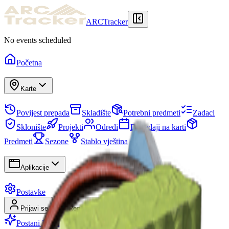
ARCTracker
No events scheduled
Početna
Karte
Povijest prepada
Skladište
Potrebni predmeti
Zadaci
Sklonište
Projekti
Odredi
Događaji na karti
Predmeti
Sezone
Stablo vještina
Aplikacije
Postavke
Prijavi se
Registriraj se
Postani Premium