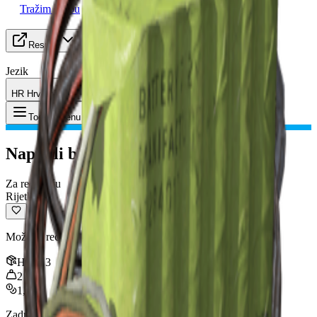
Tražim grupu
Resursi
Jezik
HR Hrvatski
Predmet
:
Napukli bioskener
Toggle Menu
Napukli bioskener
Za reciklažu
Rijetko
Može se reciklirati u materijale za izradu.
Hrpa
:
3
2
kg
1,000
Zadnje ažuriranje
:
Jan 09, 2026