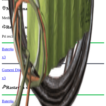
Može se naći u
Medicinsko
Reciklira se u
Pri recikliranju dobivate
-100
manje
Raider novčića
Baterija
x3
Gumeni Dijelovi
x3
Rastavlja se u
Baterija