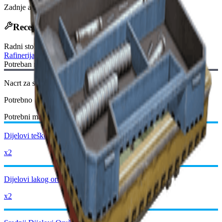
Zadnje ažuriranje
:
Nov 12, 2025
Recept za izradu
Radni stol
:
Rafinerija
Potreban nacrt:
Nacrt za složene dijelove oružja
Potrebno
Potrebni materijali:
Dijelovi teškog oružja
x2
Dijelovi lakog oružja
x2