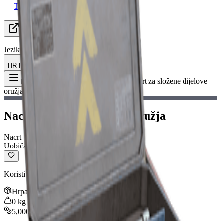
Tražim grupu
Resursi
Jezik
HR Hrvatski
Predmet
:
Nacrt za složene dijelove
Toggle Menu
oružja
Nacrt za složene dijelove oružja
Nacrt
Uobičajeno
Koristi se za izradu naprednog oružja.
Hrpa
:
1
0
kg
5,000