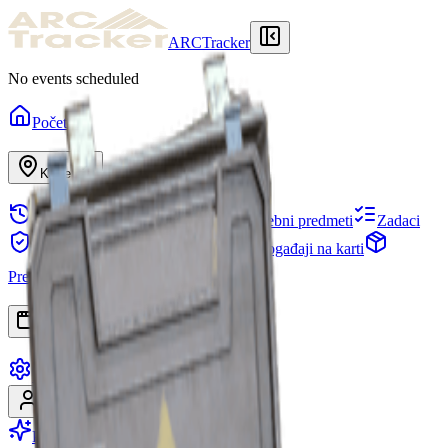
ARCTracker
No events scheduled
Početna
Karte
Povijest prepada
Skladište
Potrebni predmeti
Zadaci
Sklonište
Projekti
Odredi
Događaji na karti
Predmeti
Sezone
Stablo vještina
Aplikacije
Postavke
Prijavi se
Registriraj se
Postani Premium