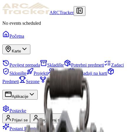
ARCTracker
No events scheduled
Početna
Karte
Povijest prepada
Skladište
Potrebni predmeti
Zadaci
Sklonište
Projekti
Odredi
Događaji na karti
Predmeti
Sezone
Stablo vještina
Aplikacije
Postavke
Prijavi se
Registriraj se
Postani Premium