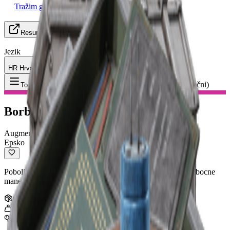
Tražim grupu
Resursi
Jezik
HR Hrvatski
Predmet
:
Borbeni Mk. 3 (Bočni)
Toggle Menu
Borbeni Mk. 3 (Bočni)
Augmentacija
Epsko
Poboljsana verzija Combat II augmentacije. Dizajnirana za bocne
manevre s poboljsanom pokretljivoscu.
Hrpa
:
1
5
kg
5,000