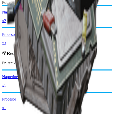
Potrebni materijali:
Napredne Električne Komponente
x2
Procesor
x3
Reciklira se u
Pri recikliranju dobivate
-2750
manje
Raider novčića
Napredne Električne Komponente
x1
Procesor
x1