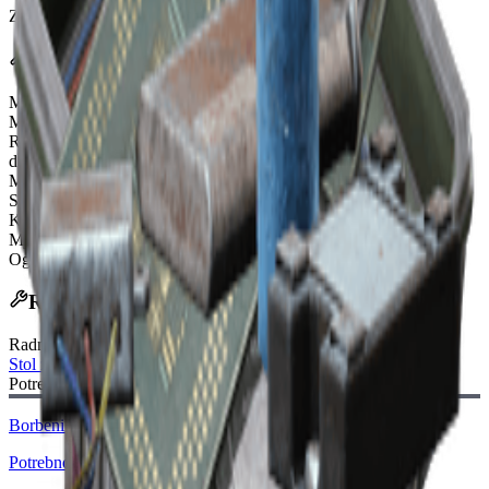
Zadnje ažuriranje
:
Mar 17, 2026
Efekti
Mjesta u Ruksaku
18
Mjesta za Upotrebu Granata
2
Regeneracija Zdravlja
Restores 2 health every 5 seconds. When
damage is taken the effect is paused for 30 seconds.
Mjesta za Brzu Upotrebu
4
Sigurna Mjesta u Dzepu
1
Kompatibilnost Stita
Light, Medium, Heavy
Mjesta za Oruzje
2
Ogranicenje Tezine
65
Recept za izradu
Radni stol
:
Stol za Opremu
Potreban nacrt:
Borbeni Mk. 3 (Bocni) Nacrt
Potrebno