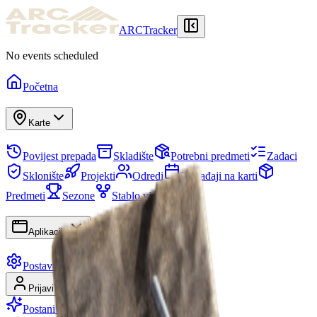
ARCTracker
No events scheduled
Početna
Karte
Povijest prepada
Skladište
Potrebni predmeti
Zadaci
Sklonište
Projekti
Odredi
Događaji na karti
Predmeti
Sezone
Stablo vještina
Aplikacije
Postavke
Prijavi se
Registriraj se
Postani Premium