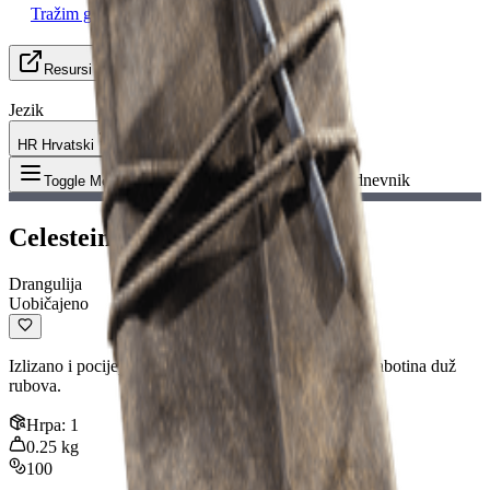
Tražim grupu
Resursi
Jezik
HR Hrvatski
Predmet
:
Celestein dnevnik
Toggle Menu
Celestein dnevnik
Drangulija
Uobičajeno
Izlizano i pocijepano, možete vidjeti nejasan obris škrabotina duž
rubova.
Hrpa
:
1
0.25
kg
100