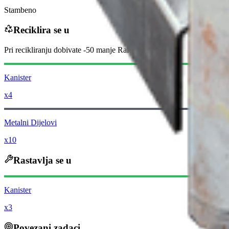
Stambeno
Reciklira se u
Pri recikliranju dobivate
-50
manje
Raider novčića
Kanister
x4
Metalni Dijelovi
x10
Rastavlja se u
Kanister
x3
Povezani zadaci