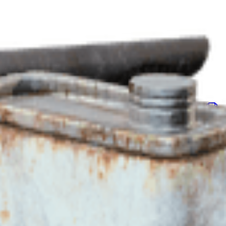
Sklonište
Projekti
Odredi
Događaji na karti
Predmeti
Se