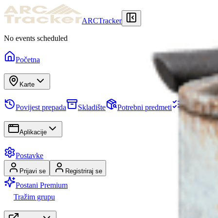
ARCTracker
No events scheduled
Početna
Karte
Povijest prepada
Skladište
Potrebni predmeti
Zadaci
Aplikacije
Postavke
Prijavi se
Registriraj se
Postani Premium
Tražim grupu