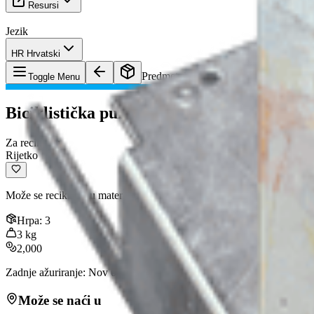
Resursi
Jezik
HR Hrvatski
Predmet
:
Biciklistička pumpa
Toggle Menu
Biciklistička pumpa
Za reciklažu
Rijetko
Može se reciklirati u materijale za izradu.
Hrpa
:
3
3
kg
2,000
Zadnje ažuriranje
:
Nov 01, 2025
Može se naći u