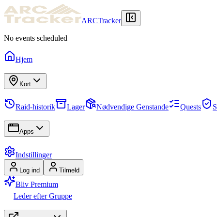
ARCTracker
No events scheduled
Hjem
Kort
Raid-historik
Lager
Nødvendige Genstande
Quests
S
Apps
Indstillinger
Log ind
Tilmeld
Bliv Premium
Leder efter Gruppe