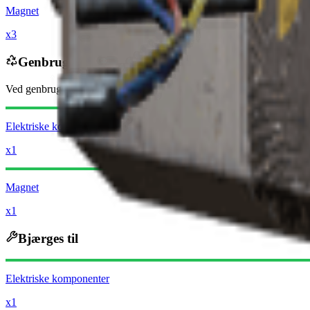
Magnet
x3
Genbruges til
Ved genbrug modtager du
-1060
mindre
Raider-mønter
Elektriske komponenter
x1
Magnet
x1
Bjærges til
Elektriske komponenter
x1