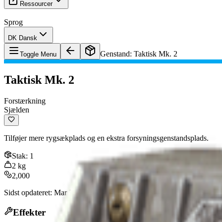
Ressourcer
Sprog
DK Dansk
Genstand
:
Taktisk Mk. 2
Toggle Menu
Taktisk Mk. 2
Forstærkning
Sjælden
Tilføjer mere rygsækplads og en ekstra forsyningsgenstandsplads.
Stak
:
1
2
kg
2,000
Sidst opdateret
:
Mar 22, 2026
Effekter