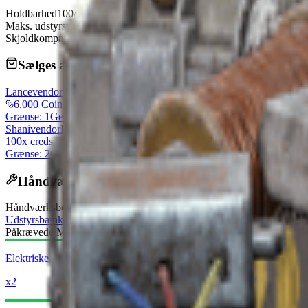
Holdbarhed
100/100
Maks. udstyrsvægt
45
Skjoldkompatibilitet
Light, Medium
Sælges af handlende
Lance
vendorLevel
6,000 Coins
Grænse: 1
Genopfyldes dagligt
Shani
vendorLevel
100x creds
Grænse: 2
Genopfyldes dagligt
Håndværksopskrift
Håndværksbord
:
Udstyrsbænk
Påkrævede Materialer:
Elektriske komponenter
x2