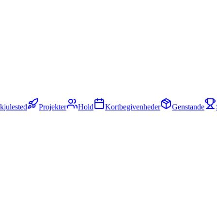
kjulested
Projekter
Hold
Kortbegivenheder
Genstande