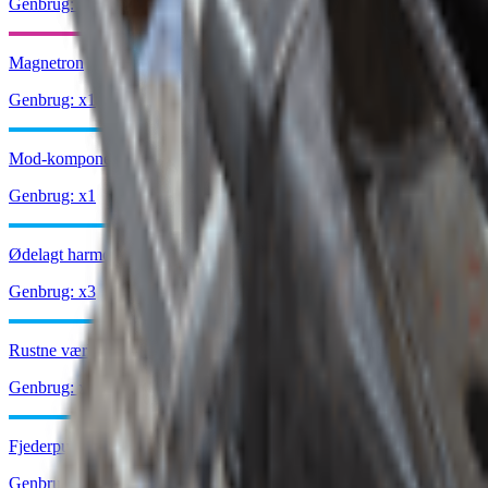
Genbrug: x2
Magnetron
Genbrug: x1
Mod-komponenter
Genbrug: x1
Ødelagt harmonika
Genbrug: x3
Rustne værktøjer
Genbrug: x1
Fjederpude
Genbrug: x2