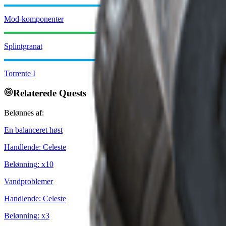
Mod-komponenter
Splintgranat
Torrente I
Relaterede Quests
Belønnes af:
En balanceret høst
Handlende
:
Celeste
Belønning
: x
10
Vandproblemer
Handlende
:
Celeste
Belønning
: x
3