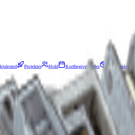
kjulested
Projekter
Hold
Kortbegivenheder
Genstande