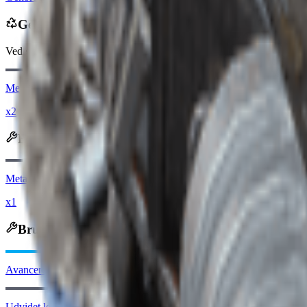
Genbruges til
Ved genbrug modtager du
-150
mindre
Raider-mønter
Metaldele
x2
Bjærges til
Metaldele
x1
Bruges i Håndværk
Avancerede mekaniske komponenter
Udvidet let magasin I