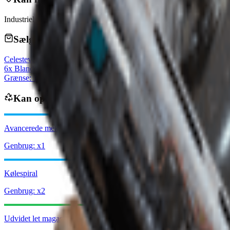
Industriel
Sælges af handlende
Celeste
vendorLevel
6x Blandede frø
Grænse: 10
Genopfyldes dagligt
Kan opnås fra
Avancerede mekaniske komponenter
Genbrug: x1
Kølespiral
Genbrug: x2
Udvidet let magasin II