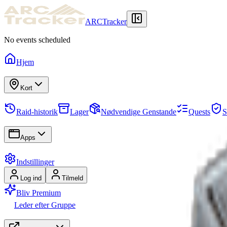
ARCTracker
No events scheduled
Hjem
Kort
Raid-historik
Lager
Nødvendige Genstande
Quests
S
Apps
Indstillinger
Log ind
Tilmeld
Bliv Premium
Leder efter Gruppe