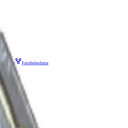
Sæsoner
Færdighedstræ