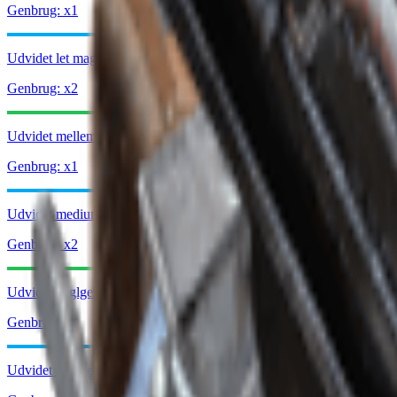
Genbrug: x1
Udvidet let magasin III
Genbrug: x2
Udvidet mellemstort magasin II
Genbrug: x1
Udvidet medium magasin III
Genbrug: x2
Udvidet haglgevær-magasin II
Genbrug: x1
Udvidet haglgevær-magasin III