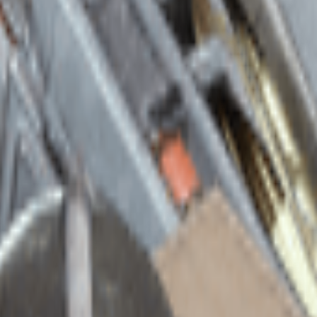
ærksmaterialer. Bruges til at lave: Udvidet haglmagasin I, Udvidet mell