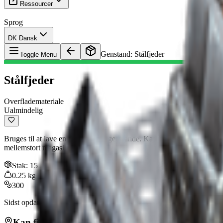
Ressourcer
Sprog
DK Dansk
Genstand
:
Stålfjeder
Toggle Menu
Stålfjeder
Overflademateriale
Ualmindelig
Bruges til at lave en bred vifte af genstande. Kan genbruges til håndv
mellemstort magasin II
Stak
:
15
0.25
kg
300
Sidst opdateret
:
Mar 22, 2026
Kan findes i