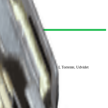
emstort magasin I, Udvidet let magasin I, Torrente, Udvidet