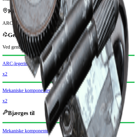
Kan findes i
ARC
Genbruges til
Ved genbrug modtager du
-320
mindre
Raider-mønter
ARC-legering
x2
Mekaniske komponenter
x2
Bjærges til
Mekaniske komponenter