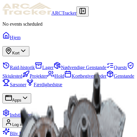
ARCTracker
No events scheduled
Hjem
Kort
Raid-historik
Lager
Nødvendige Genstande
Quests
Skjulested
Projekter
Hold
Kortbegivenheder
Genstande
Sæsoner
Færdighedstræ
Apps
Indstillinger
Log ind
Tilmeld
Bliv Premium