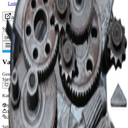
Leder efter Gruppe
Ressourcer
Sprog
DK Dansk
Genstand
:
Vægter-affyringskerne
Toggle Menu
Vægter-affyringskerne
Genanvendelig
Sjælden
Kan genbruges til håndværksmaterialer.
Stak
:
3
1
kg
2,000
Sidst opdateret
:
Oct 30, 2025