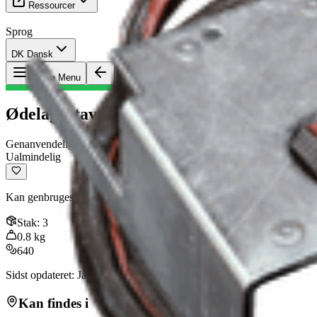
Ressourcer
Sprog
DK Dansk
Genstand
:
Ødelagt stav
Toggle Menu
Ødelagt stav
Genanvendelig
Ualmindelig
Kan genbruges til håndværksmaterialer
Stak
:
3
0.8
kg
640
Sidst opdateret
:
Jan 13, 2026
Kan findes i