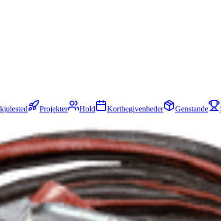
kjulested
Projekter
Hold
Kortbegivenheder
Genstande