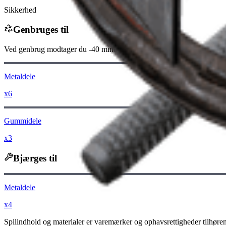
Sikkerhed
Genbruges til
Ved genbrug modtager du
-40
mindre
Raider-mønter
Metaldele
x6
Gummidele
x3
Bjærges til
Metaldele
x4
Spilindhold og materialer er varemærker og ophavsrettigheder tilhøren