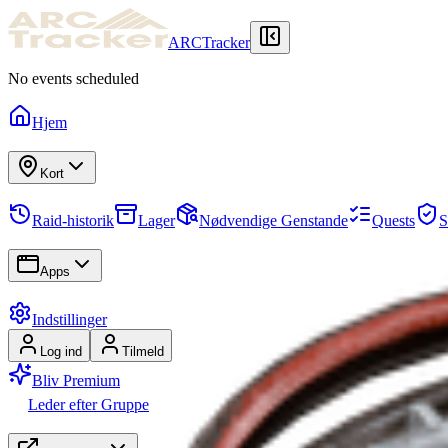
ARCTracker
No events scheduled
Hjem
Kort
Raid-historik
Lager
Nødvendige Genstande
Quests
S
Apps
Indstillinger
Log ind
Tilmeld
Bliv Premium
Leder efter Gruppe