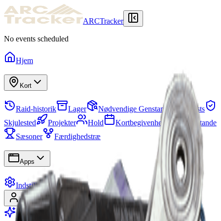
ARCTracker
No events scheduled
Hjem
Kort
Raid-historik
Lager
Nødvendige Genstande
Quests
Skjulested
Projekter
Hold
Kortbegivenheder
Genstande
Sæsoner
Færdighedstræ
Apps
Indstillinger
Log ind
Tilmeld
Bliv Premium