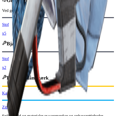
Genbruges til
Ved genbrug modtager du
-250
mindre
Raider-mønter
Stof
x5
Bjærges til
Stof
x2
Bruges i Håndværk
Karabinkrog
Zipline
Spilindhold og materialer er varemærker og ophavsrettigheder