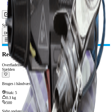
Leder efter Gruppe
Ressourcer
Sprog
DK Dansk
Genstand
:
Reb
Toggle Menu
Reb
Overflademateriale
Sjælden
Bruges i håndværk. Bruges til at lave: Zipline, Karabinkrog
Stak
:
5
0.3
kg
500
Sidst opdateret
:
Mar 22, 2026