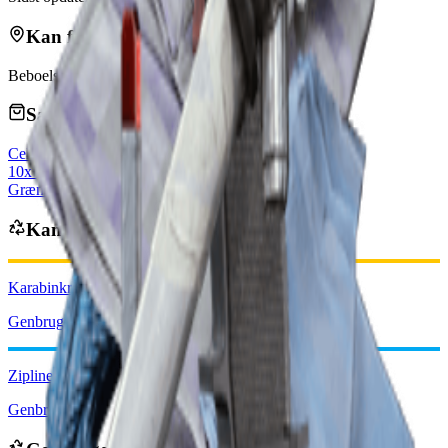
Kan findes i
Beboelse
Kommerciel
Sælges af handlende
Celeste
vendorLevel
10x Blandede frø
Grænse: 5
Genopfyldes dagligt
Kan opnås fra
Karabinkrog
Genbrug: x3
Zipline
Genbrug: x1