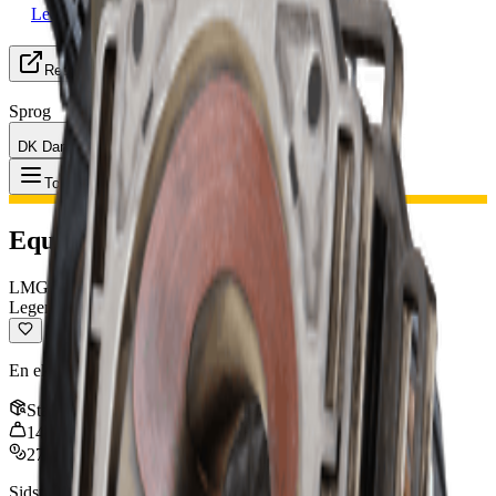
Leder efter Gruppe
Ressourcer
Sprog
DK Dansk
Genstand
:
Equalizer
Toggle Menu
Equalizer
LMG
Legendarisk
En eksperimentel stråleriffel med høj kapacitet.
Stak
:
1
14
kg
27,500
Sidst opdateret
:
Jan 13, 2026