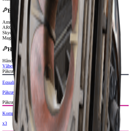
Effekter
Ammunitionstype
Energy Clip
ARC rustningspenetrering
Very Strong
Skydemetode
Fully-Automatic
Magasinstørrelse
50
Håndværksopskrift
Håndværksbord
:
Våbensmed
Påkrævet Plantegning:
Equalizer-tegning
Påkrævet
Påkrævede Materialer:
Komplekse våbendele
x3