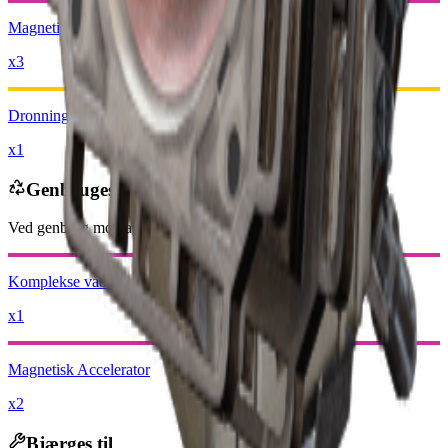
Magnetisk Accelerator
x3
Dronningereaktor
x1
Genbruges til
Ved genbrug modtager du
-13500
mindre
Raider-mønter
Komplekse våbendele
x1
Magnetisk Accelerator
x2
Bjærges til