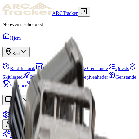
ARCTracker
No events scheduled
Hjem
Kort
Raid-historik
Lager
Nødvendige Genstande
Quests
Skjulested
Projekter
Hold
Kortbegivenheder
Genstande
Sæsoner
Færdighedstræ
Apps
Indstillinger
Log ind
Tilmeld
Bliv Premium