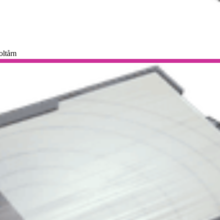
oltårn