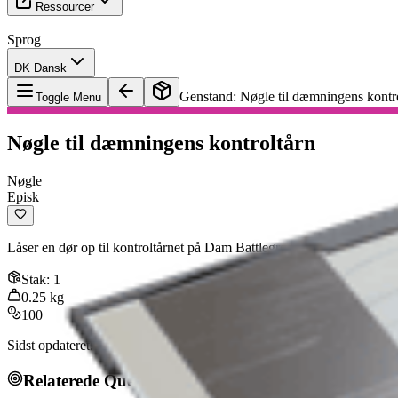
Ressourcer
Sprog
DK Dansk
Genstand
:
Nøgle til dæmningens kontr
Toggle Menu
Nøgle til dæmningens kontroltårn
Nøgle
Episk
Låser en dør op til kontroltårnet på Dam Battlegrounds.
Stak
:
1
0.25
kg
100
Sidst opdateret
:
Feb 24, 2026
Relaterede Quests