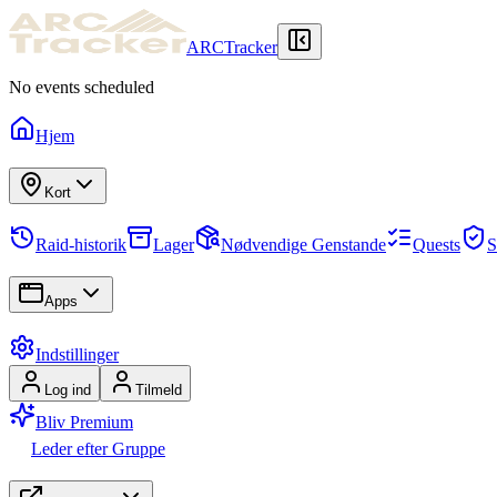
ARCTracker
No events scheduled
Hjem
Kort
Raid-historik
Lager
Nødvendige Genstande
Quests
S
Apps
Indstillinger
Log ind
Tilmeld
Bliv Premium
Leder efter Gruppe