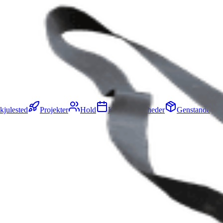
kjulested
Projekter
Hold
Kortbegivenheder
Genstande