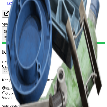
Leder efter Gruppe
Ressourcer
Sprog
DK Dansk
Genstand
:
Krøllet plastflaske
Toggle Menu
Krøllet plastflaske
Genanvendelig
Ualmindelig
Kan genbruges til håndværksmaterialer.
Stak
:
3
0.8
kg
270
Sidst opdateret
:
Nov 04, 2025