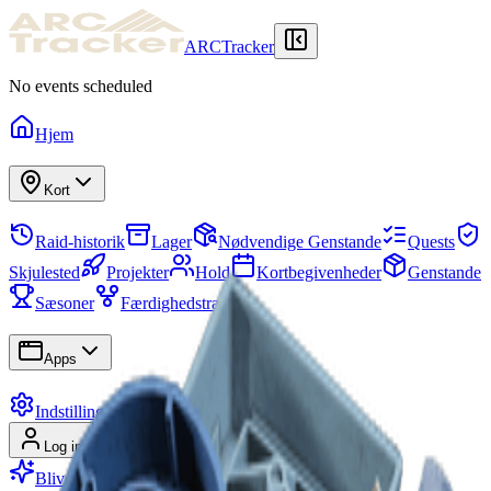
ARCTracker
No events scheduled
Hjem
Kort
Raid-historik
Lager
Nødvendige Genstande
Quests
Skjulested
Projekter
Hold
Kortbegivenheder
Genstande
Sæsoner
Færdighedstræ
Apps
Indstillinger
Log ind
Tilmeld
Bliv Premium