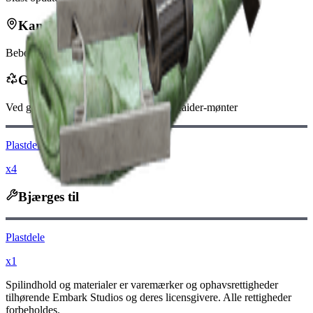
Kan findes i
Beboelse
Genbruges til
Ved genbrug modtager du
-30
mindre
Raider-mønter
Plastdele
x4
Bjærges til
Plastdele
x1
Spilindhold og materialer er varemærker og ophavsrettigheder
tilhørende Embark Studios og deres licensgivere. Alle rettigheder
forbeholdes.