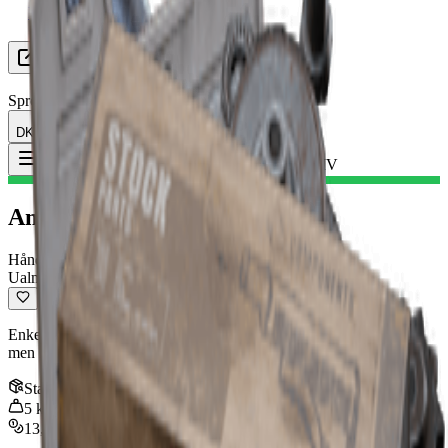
Leder efter Gruppe
Ressourcer
Sprog
DK Dansk
Genstand
:
Ambolt IV
Toggle Menu
Ambolt IV
Håndkanon
Ualmindelig
Enkeltvirkende håndkanon med høj skade og hovedskudsskade,
men langsom håndtering.
Stak
:
1
5
kg
13,000