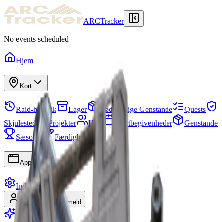
ARCTracker
No events scheduled
Hjem
Kort
Raid-historik
Lager
Nødvendige Genstande
Quests
Skjulested
Projekter
Hold
Kortbegivenheder
Genstande
Sæsoner
Færdighedstræ
Apps
Indstillinger
Log ind
Tilmeld
Bliv Premium