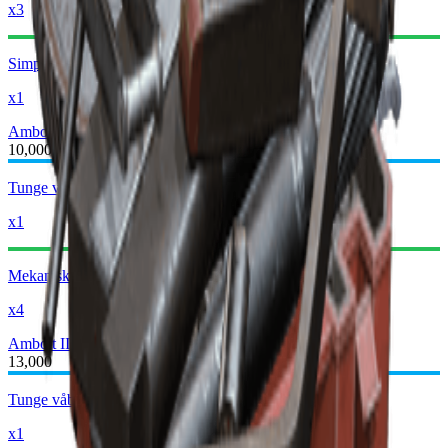
x3
Simple våbendele
x1
Ambolt II
Ambolt III
10,000
Tunge våbendele
x1
Mekaniske komponenter
x4
Ambolt III
Ambolt IV
13,000
Tunge våbendele
x1