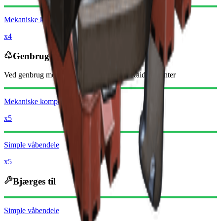
Mekaniske komponenter
x4
Genbruges til
Ved genbrug modtager du
-8150
mindre
Raider-mønter
Mekaniske komponenter
x5
Simple våbendele
x5
Bjærges til
Simple våbendele