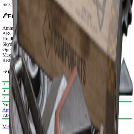
Sidst opdateret
:
Feb 24, 2026
Effekter
Ammunitionstype
Heavy Ammo
ARC rustningspenetrering
Strong
Holdbarhed
130/130
Skydningstilstand
Single-Action
Øget skudhastighed
75%
Magasinstørrelse
6
Reduceret genopretningstid for spredning
18.75%
Opgraderingsvej
Nuværende
Ambolt I
Ambolt II
7,000
Mekaniske komponenter